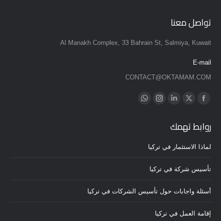
تواصل معنا
Al Manakh Complex, 33 Bahrain St, Salmiya, Kuwait
E-mail
CONTACT@OKTAMAM.COM
Find us on:
Whatsapp
Instagram
Linkedin
Twitter
Facebook
page
page
page
page
page
روابط تهمك
opens
opens
opens
opens
opens
in
in
in
in
in
لماذا الاستثمار في تركيا
new
new
new
new
new
window
window
window
window
window
تأسيس شركة في تركيا
أسئلة واجابات حول تأسيس الشركات في تركيا
إقامة العمل في تركيا