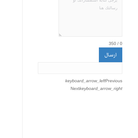
350
/
0
ارسال
keyboard_arrow_left
Previous
Next
keyboard_arrow_right