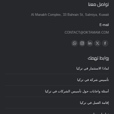
تواصل معنا
Al Manakh Complex, 33 Bahrain St, Salmiya, Kuwait
E-mail
CONTACT@OKTAMAM.COM
Find us on:
Whatsapp
Instagram
Linkedin
Twitter
Facebook
page
page
page
page
page
روابط تهمك
opens
opens
opens
opens
opens
in
in
in
in
in
لماذا الاستثمار في تركيا
new
new
new
new
new
window
window
window
window
window
تأسيس شركة في تركيا
أسئلة واجابات حول تأسيس الشركات في تركيا
إقامة العمل في تركيا