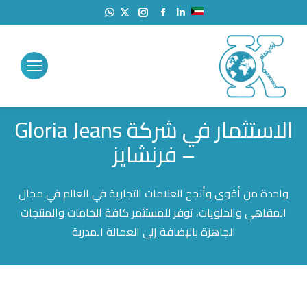
Instagram
Facebook
X
Linkedin
WhatsApp
page
page
page
page
page
opens
opens
opens
opens
opens
in
in
in
in
in
new
new
new
new
new
window
window
window
window
window
الاستثمار في شركة Gloria Jeans
– فرنشايز
واحدة من أقوى وأنجح العلامات التجارية في العالم في مجال
المقاهي والحلويات، توفر للمستثمر كافة الخامات والمنتجات
الجاهزة بالإضافة إلى العمالة المدربة