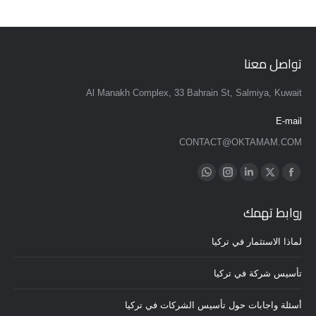
تواصل معنا
Al Manakh Complex, 33 Bahrain St, Salmiya, Kuwait
E-mail
CONTACT@OKTAMAM.COM
Find us on:
Whatsapp
Instagram
Linkedin
Twitter
Facebook
page
page
page
page
page
روابط تهمك
opens
opens
opens
opens
opens
in
in
in
in
in
لماذا الاستثمار في تركيا
new
new
new
new
new
window
window
window
window
window
تأسيس شركة في تركيا
أسئلة واجابات حول تأسيس الشركات في تركيا