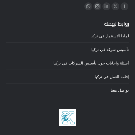
Find us on:
Whatsapp
Instagram
Linkedin
Twitter
Facebook
page
page
page
page
page
روابط تهمك
opens
opens
opens
opens
opens
in
in
in
in
in
لماذا الاستثمار في تركيا
new
new
new
new
new
window
window
window
window
window
تأسيس شركة في تركيا
أسئلة واجابات حول تأسيس الشركات في تركيا
إقامة العمل في تركيا
تواصل معنا